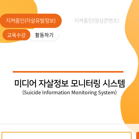
지켜줌인(자살유발정보)
지켜줌인(영상콘텐츠)
교육수강
활동하기
미디어 자살정보 모니터링 시스템
(Suicide Information Monitoring System)