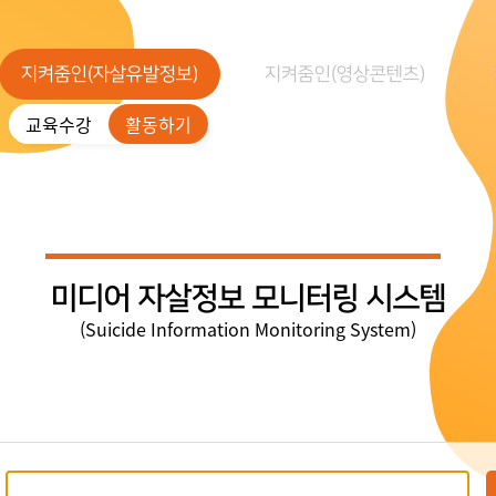
지켜줌인(자살유발정보)
지켜줌인(영상콘텐츠)
교육수강
활동하기
미디어 자살정보 모니터링 시스템
(Suicide Information Monitoring System)