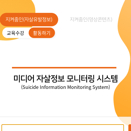
지켜줌인(자살유발정보)
지켜줌인(영상콘텐츠)
교육수강
활동하기
미디어 자살정보 모니터링 시스템
(Suicide Information Monitoring System)