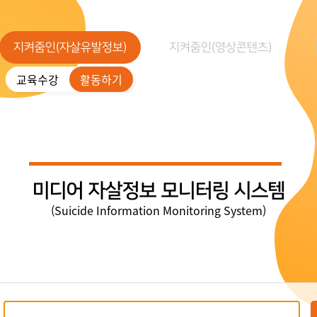
지켜줌인(자살유발정보)
지켜줌인(영상콘텐츠)
교육수강
활동하기
미디어 자살정보 모니터링 시스템
(Suicide Information Monitoring System)