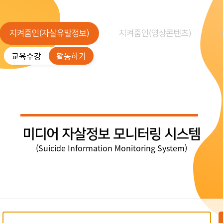
지켜줌인(자살유발정보)
지켜줌인(영상콘텐츠)
교육수강
활동하기
미디어 자살정보 모니터링 시스템
(Suicide Information Monitoring System)