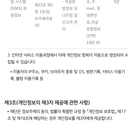
링 시스템
- 자살유
소, E-
5년
제15조 제1
(SIMS) 회
발정보 모
mail, 휴
항 1호(정
원정보
니터링 및
대폰번
보주체의동
신고자 관
호,자살
의)
리
유발정보
(선택)
1365 ID
3 .인터넷 서비스 이용과정에서 아래 개인정보 항목이 자동으로 생성되어 수
집될 수 있습니다.
• 이용자의 IP주소, 쿠키, 브라우저 종류 및 OS, 방문기록, 서비스 이용기
록, 불량 이용기록 등
제3조(개인정보의 제3자 제공에 관한 사항)
• 재단은 정보주체의 동의, 법률의 특별한 규정 등 「개인정보 보호법」 제17
조 및 제18조에 해당하는 경우 개인정보를 제3자에게 제공합니다.