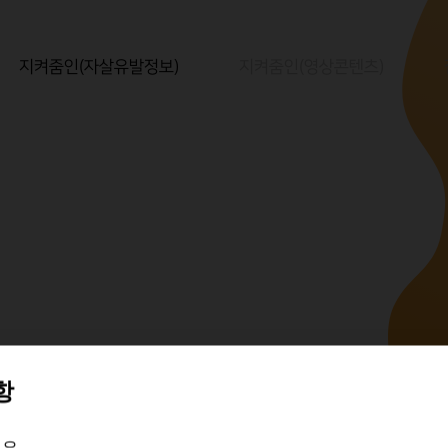
지켜줌인(자살유발정보)
지켜줌인(영상콘텐츠)
항
 수정요청
요.