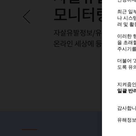
안녕하세
최근 일부
나 시스
최근 일부
려 및 
나 시스
려 및 
이러한 
을 초래
이러한 
주시기를
을 초래
주시기를
더불어 
도록 유
더불어 
도록 유
지켜줌인
일괄 반려
지켜줌인
일괄 반려
감사합니
감사합니
유해정보
유해정보