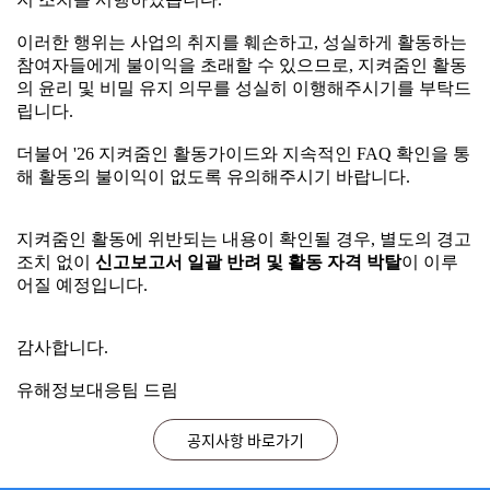
어 해당 활동가들에 대한 신고 보고서 일괄 반려 및 활동 정
공지사항
지 조치를 시행하였습니다.
이러한 행위는 사업의 취지를 훼손하고, 성실하게 활동하는
참여자들에게 불이익을 초래할 수 있으므로, 지켜줌인 활동
2026.07.29
지켜줌인 활동 중 부정행위 적발 시 조치 안내
이러한 행위는 사업의 취지를 훼손하고, 성실하게 활동하는
의 윤리 및 비밀 유지 의무를 성실히 이행해주시기를 부탁드
2026.03.23
참여자들에게 불이익을 초래할 수 있으므로, 지켜줌인 활동
★지켜줌인(人) 활동 시 지속적으로 FAQ 게시판을 확인해 주세요!
립니다.
의 윤리 및 비밀 유지 의무를 성실히 이행해주시기를 부탁드
2026.02.05
2026년 미디어 자살유발정보 모니터링단 지켜줌인(人) 모집 안내
립니다.
더불어 '26 지켜줌인 활동가이드와 지속적인 FAQ 확인을 통
2026.04.15
시스템 오류 수정을 위한 SIMS 시스템 이용 일시중단 안내 ※ 26. 4. 15. (수) 18:00~18:10
해 활동의 불이익이 없도록 유의해주시기 바랍니다.
더불어 '26 지켜줌인 활동가이드와 지속적인 FAQ 확인을 통
2026.03.16
SIMS 일간 보고서 등록건수 변경 조치 및 시스템 적용을 위한 임시 중단 안내 ※26.3.19.(목) 오후 18:00~18:30
해 활동의 불이익이 없도록 유의해주시기 바랍니다.
지켜줌인 활동에 위반되는 내용이 확인될 경우, 별도의 경고
조치 없이
신고보고서 일괄 반려 및 활동 자격 박탈
이 이루
지켜줌인 활동에 위반되는 내용이 확인될 경우, 별도의 경고
자주 묻는 질문(FAQ)
어질 예정입니다.
조치 없이
신고보고서 일괄 반려 및 활동 자격 박탈
이 이루
어질 예정입니다.
2026.07.24
매체별 공식 URL 수집 방법 안내
감사합니다.
2026.06.05
지켜줌인 활동 중 부정행위 적발 시 활동 제재 안내
감사합니다.
유해정보대응팀 드림
2026.05.07
디시인사이드 신고 유의사항 안내
유해정보대응팀 드림
2026.04.29
지켜줌인 모니터링 사이트 안내
공지사항 바로가기
2026.04.15
반려 사유 자살, 자해 관련 언급이 부재한 경우는 어떤 경우인가요? (26.05.08 내용 추가)
닫기
오늘하루 열지않기