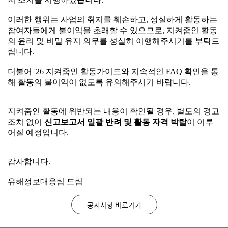
어 해당 활동가들에 대한 신고 보고서 일괄 반려 및 활동 정
공지사항
지 조치를 시행하였습니다.
이러한 행위는 사업의 취지를 훼손하고, 성실하게 활동하는
참여자들에게 불이익을 초래할 수 있으므로, 지켜줌인 활동
2026.07.29
지켜줌인 활동 중 부정행위 적발 시 조치 안내
이러한 행위는 사업의 취지를 훼손하고, 성실하게 활동하는
의 윤리 및 비밀 유지 의무를 성실히 이행해주시기를 부탁드
2026.03.23
참여자들에게 불이익을 초래할 수 있으므로, 지켜줌인 활동
★지켜줌인(人) 활동 시 지속적으로 FAQ 게시판을 확인해 주세요!
립니다.
의 윤리 및 비밀 유지 의무를 성실히 이행해주시기를 부탁드
2026.02.05
2026년 미디어 자살유발정보 모니터링단 지켜줌인(人) 모집 안내
립니다.
더불어 '26 지켜줌인 활동가이드와 지속적인 FAQ 확인을 통
2026.04.15
시스템 오류 수정을 위한 SIMS 시스템 이용 일시중단 안내 ※ 26. 4. 15. (수) 18:00~18:10
해 활동의 불이익이 없도록 유의해주시기 바랍니다.
더불어 '26 지켜줌인 활동가이드와 지속적인 FAQ 확인을 통
2026.03.16
SIMS 일간 보고서 등록건수 변경 조치 및 시스템 적용을 위한 임시 중단 안내 ※26.3.19.(목) 오후 18:00~18:30
해 활동의 불이익이 없도록 유의해주시기 바랍니다.
지켜줌인 활동에 위반되는 내용이 확인될 경우, 별도의 경고
조치 없이
신고보고서 일괄 반려 및 활동 자격 박탈
이 이루
지켜줌인 활동에 위반되는 내용이 확인될 경우, 별도의 경고
자주 묻는 질문(FAQ)
어질 예정입니다.
조치 없이
신고보고서 일괄 반려 및 활동 자격 박탈
이 이루
어질 예정입니다.
2026.07.24
매체별 공식 URL 수집 방법 안내
감사합니다.
2026.06.05
지켜줌인 활동 중 부정행위 적발 시 활동 제재 안내
감사합니다.
유해정보대응팀 드림
2026.05.07
디시인사이드 신고 유의사항 안내
유해정보대응팀 드림
2026.04.29
지켜줌인 모니터링 사이트 안내
공지사항 바로가기
2026.04.15
반려 사유 자살, 자해 관련 언급이 부재한 경우는 어떤 경우인가요? (26.05.08 내용 추가)
닫기
오늘하루 열지않기