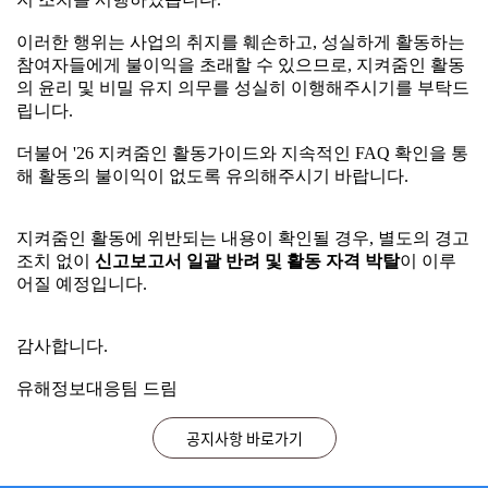
어 해당 활동가들에 대한 신고 보고서 일괄 반려 및 활동 정
공지사항
지 조치를 시행하였습니다.
이러한 행위는 사업의 취지를 훼손하고, 성실하게 활동하는
참여자들에게 불이익을 초래할 수 있으므로, 지켜줌인 활동
2026.07.29
지켜줌인 활동 중 부정행위 적발 시 조치 안내
이러한 행위는 사업의 취지를 훼손하고, 성실하게 활동하는
의 윤리 및 비밀 유지 의무를 성실히 이행해주시기를 부탁드
2026.03.23
참여자들에게 불이익을 초래할 수 있으므로, 지켜줌인 활동
★지켜줌인(人) 활동 시 지속적으로 FAQ 게시판을 확인해 주세요!
립니다.
의 윤리 및 비밀 유지 의무를 성실히 이행해주시기를 부탁드
2026.02.05
2026년 미디어 자살유발정보 모니터링단 지켜줌인(人) 모집 안내
립니다.
더불어 '26 지켜줌인 활동가이드와 지속적인 FAQ 확인을 통
2026.04.15
시스템 오류 수정을 위한 SIMS 시스템 이용 일시중단 안내 ※ 26. 4. 15. (수) 18:00~18:10
해 활동의 불이익이 없도록 유의해주시기 바랍니다.
더불어 '26 지켜줌인 활동가이드와 지속적인 FAQ 확인을 통
2026.03.16
SIMS 일간 보고서 등록건수 변경 조치 및 시스템 적용을 위한 임시 중단 안내 ※26.3.19.(목) 오후 18:00~18:30
해 활동의 불이익이 없도록 유의해주시기 바랍니다.
지켜줌인 활동에 위반되는 내용이 확인될 경우, 별도의 경고
조치 없이
신고보고서 일괄 반려 및 활동 자격 박탈
이 이루
지켜줌인 활동에 위반되는 내용이 확인될 경우, 별도의 경고
자주 묻는 질문(FAQ)
어질 예정입니다.
조치 없이
신고보고서 일괄 반려 및 활동 자격 박탈
이 이루
어질 예정입니다.
2026.07.24
매체별 공식 URL 수집 방법 안내
감사합니다.
2026.06.05
지켜줌인 활동 중 부정행위 적발 시 활동 제재 안내
감사합니다.
유해정보대응팀 드림
2026.05.07
디시인사이드 신고 유의사항 안내
유해정보대응팀 드림
2026.04.29
지켜줌인 모니터링 사이트 안내
공지사항 바로가기
2026.04.15
반려 사유 자살, 자해 관련 언급이 부재한 경우는 어떤 경우인가요? (26.05.08 내용 추가)
닫기
오늘하루 열지않기