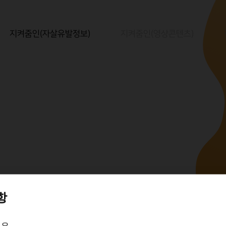
지켜줌인(자살유발정보)
지켜줌인(영상콘텐츠)
항
 수정요청
요.