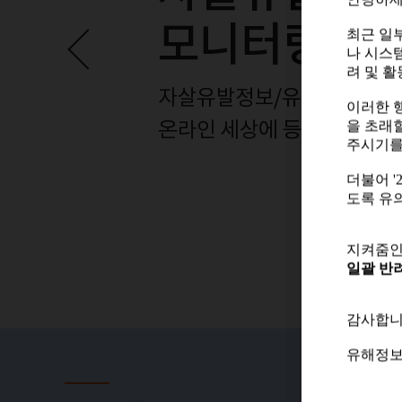
안녕하세
최근 일부
나 시스
최근 일부
려 및 
나 시스
려 및 
이러한 
을 초래
이러한 
주시기를
을 초래
주시기를
더불어 
도록 유
더불어 
도록 유
지켜줌인
일괄 반려
지켜줌인
일괄 반려
감사합니
감사합니
유해정보
유해정보