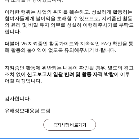
어 해당 활동가들에 대한 신고 보고서 일괄 반려 및 활동 정
공지사항
지 조치를 시행하였습니다.
이러한 행위는 사업의 취지를 훼손하고, 성실하게 활동하는
참여자들에게 불이익을 초래할 수 있으므로, 지켜줌인 활동
2026.07.29
지켜줌인 활동 중 부정행위 적발 시 조치 안내
이러한 행위는 사업의 취지를 훼손하고, 성실하게 활동하는
의 윤리 및 비밀 유지 의무를 성실히 이행해주시기를 부탁드
2026.03.23
참여자들에게 불이익을 초래할 수 있으므로, 지켜줌인 활동
★지켜줌인(人) 활동 시 지속적으로 FAQ 게시판을 확인해 주세요!
립니다.
의 윤리 및 비밀 유지 의무를 성실히 이행해주시기를 부탁드
2026.02.05
2026년 미디어 자살유발정보 모니터링단 지켜줌인(人) 모집 안내
립니다.
더불어 '26 지켜줌인 활동가이드와 지속적인 FAQ 확인을 통
2026.04.15
시스템 오류 수정을 위한 SIMS 시스템 이용 일시중단 안내 ※ 26. 4. 15. (수) 18:00~18:10
해 활동의 불이익이 없도록 유의해주시기 바랍니다.
더불어 '26 지켜줌인 활동가이드와 지속적인 FAQ 확인을 통
2026.03.16
SIMS 일간 보고서 등록건수 변경 조치 및 시스템 적용을 위한 임시 중단 안내 ※26.3.19.(목) 오후 18:00~18:30
해 활동의 불이익이 없도록 유의해주시기 바랍니다.
지켜줌인 활동에 위반되는 내용이 확인될 경우, 별도의 경고
조치 없이
신고보고서 일괄 반려 및 활동 자격 박탈
이 이루
지켜줌인 활동에 위반되는 내용이 확인될 경우, 별도의 경고
자주 묻는 질문(FAQ)
어질 예정입니다.
조치 없이
신고보고서 일괄 반려 및 활동 자격 박탈
이 이루
어질 예정입니다.
2026.07.24
매체별 공식 URL 수집 방법 안내
감사합니다.
2026.06.05
지켜줌인 활동 중 부정행위 적발 시 활동 제재 안내
감사합니다.
유해정보대응팀 드림
2026.05.07
디시인사이드 신고 유의사항 안내
유해정보대응팀 드림
2026.04.29
지켜줌인 모니터링 사이트 안내
공지사항 바로가기
2026.04.15
반려 사유 자살, 자해 관련 언급이 부재한 경우는 어떤 경우인가요? (26.05.08 내용 추가)
닫기
오늘하루 열지않기