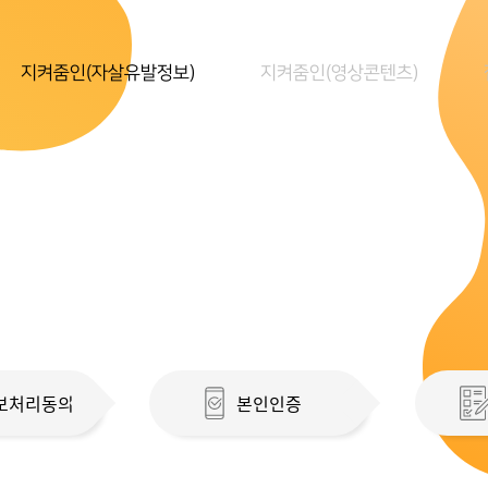
지켜줌인(자살유발정보)
지켜줌인(영상콘텐츠)
보처리동의
본인인증