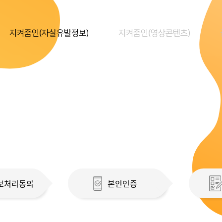
지켜줌인(자살유발정보)
지켜줌인(영상콘텐츠)
보처리동의
본인인증