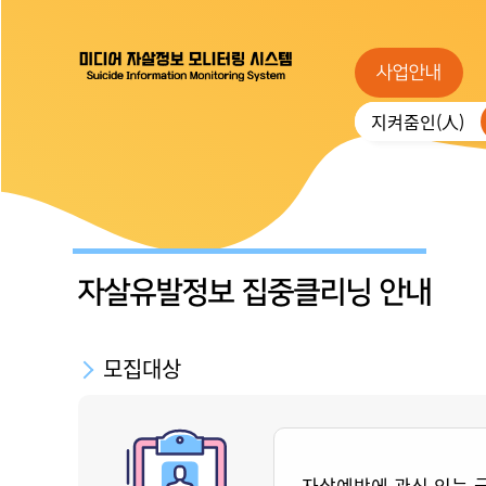
사업안내
지켜줌인(人)
자살유발정보 집중클리닝 안내
모집대상
자살예방에 관심 있는 