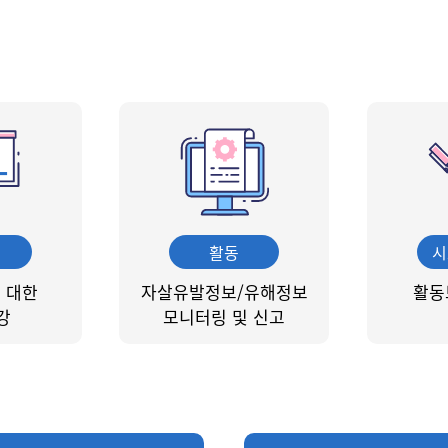
활동
시
 대한
자살유발정보/유해정보
활동
강
모니터링 및 신고