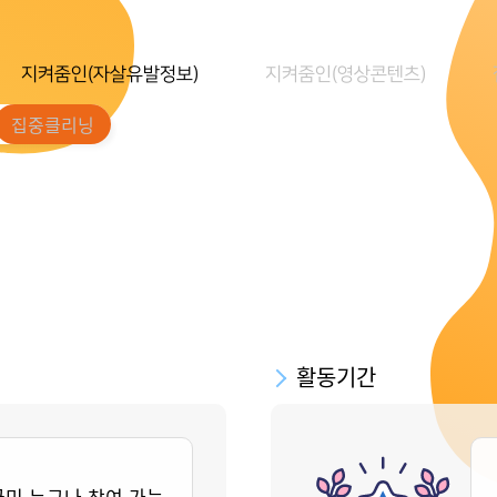
지켜줌인(자살유발정보)
지켜줌인(영상콘텐츠)
집중클리닝
활동기간
국민 누구나 참여 가능