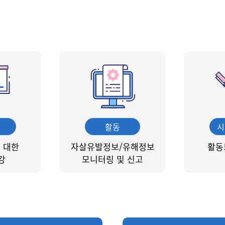
활동
시
 대한
자살유발정보/유해정보
활동
강
모니터링 및 신고