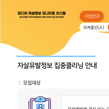
사업안내
지켜줌인(人)
자살유발정보 집중클리닝 안내
모집대상
자살예방에 관심 있는 