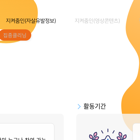
지켜줌인(자살유발정보)
지켜줌인(영상콘텐츠)
집중클리닝
활동기간
국민 누구나 참여 가능