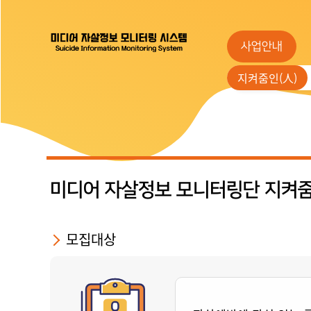
사업안내
지켜줌인(人)
미디어 자살정보 모니터링단 지켜줌
모집대상