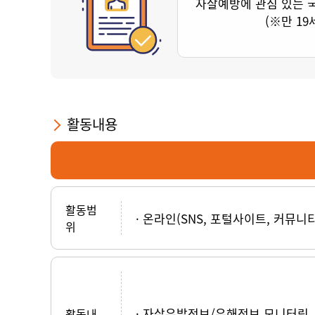
자살예방에 관심 있는 
(※만 19
활동내용
활동범
온라인(SNS, 포털사이트, 커뮤니
위
자살유발정보/유해정보 모니터링
활동내