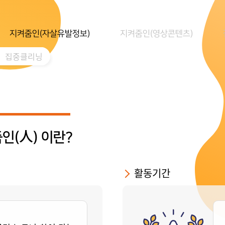
지켜줌인(자살유발정보)
지켜줌인(영상콘텐츠)
집중클리닝
인(人) 이란?
활동기간