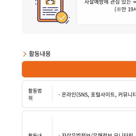
자살예방에 관심 있는 
(※만 19
활동내용
활동범
온라인(SNS, 포털사이트, 커뮤니
위
자살유발정보/유해정보 모니터링
활동내