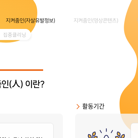
지켜줌인(자살유발정보)
지켜줌인(영상콘텐츠)
집중클리닝
인(人) 이란?
활동기간