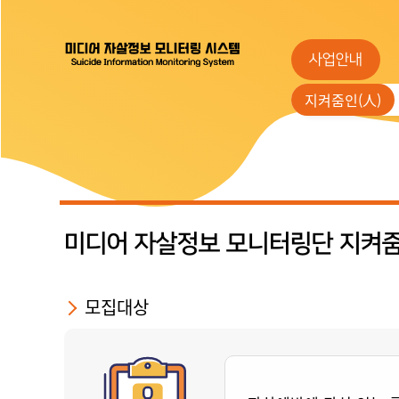
사업안내
지켜줌인(人)
미디어 자살정보 모니터링단 지켜줌
모집대상