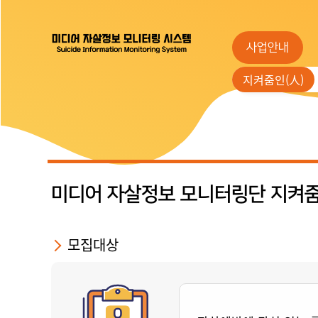
사업안내
지켜줌인(人)
미디어 자살정보 모니터링단 지켜줌
모집대상