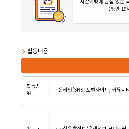
자살예방에 관심 있는 
(※만 19
활동내용
활동범
온라인(SNS, 포털사이트, 커뮤니
위
자살유발정보/유해정보 모니터링
활동내