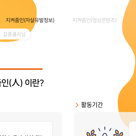
지켜줌인(자살유발정보)
지켜줌인(영상콘텐츠)
집중클리닝
인(人) 이란?
활동기간