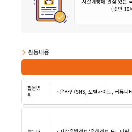
자살예방에 관심 있는 
(※만 19
활동내용
활동범
온라인(SNS, 포털사이트, 커뮤니
위
자살유발정보/유해정보 모니터링
활동내