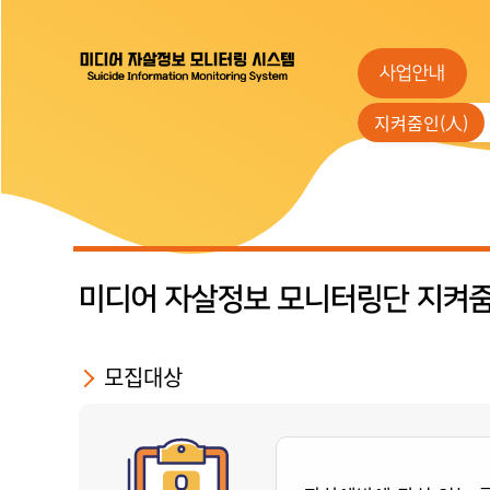
사업안내
지켜줌인(人)
미디어 자살정보 모니터링단 지켜줌
모집대상