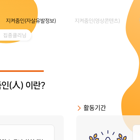
지켜줌인(자살유발정보)
지켜줌인(영상콘텐츠)
집중클리닝
인(人) 이란?
활동기간