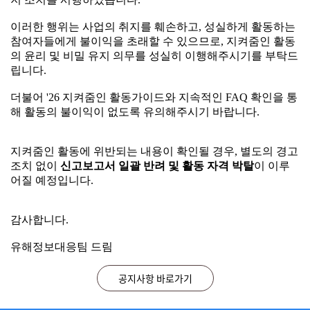
어 해당 활동가들에 대한 신고 보고서 일괄 반려 및 활동 정
공지사항
지 조치를 시행하였습니다.
이러한 행위는 사업의 취지를 훼손하고, 성실하게 활동하는
참여자들에게 불이익을 초래할 수 있으므로, 지켜줌인 활동
2026.07.29
지켜줌인 활동 중 부정행위 적발 시 조치 안내
이러한 행위는 사업의 취지를 훼손하고, 성실하게 활동하는
의 윤리 및 비밀 유지 의무를 성실히 이행해주시기를 부탁드
2026.03.23
참여자들에게 불이익을 초래할 수 있으므로, 지켜줌인 활동
★지켜줌인(人) 활동 시 지속적으로 FAQ 게시판을 확인해 주세요!
립니다.
의 윤리 및 비밀 유지 의무를 성실히 이행해주시기를 부탁드
2026.02.05
2026년 미디어 자살유발정보 모니터링단 지켜줌인(人) 모집 안내
립니다.
더불어 '26 지켜줌인 활동가이드와 지속적인 FAQ 확인을 통
2026.04.15
시스템 오류 수정을 위한 SIMS 시스템 이용 일시중단 안내 ※ 26. 4. 15. (수) 18:00~18:10
해 활동의 불이익이 없도록 유의해주시기 바랍니다.
더불어 '26 지켜줌인 활동가이드와 지속적인 FAQ 확인을 통
2026.03.16
SIMS 일간 보고서 등록건수 변경 조치 및 시스템 적용을 위한 임시 중단 안내 ※26.3.19.(목) 오후 18:00~18:30
해 활동의 불이익이 없도록 유의해주시기 바랍니다.
지켜줌인 활동에 위반되는 내용이 확인될 경우, 별도의 경고
조치 없이
신고보고서 일괄 반려 및 활동 자격 박탈
이 이루
지켜줌인 활동에 위반되는 내용이 확인될 경우, 별도의 경고
자주 묻는 질문(FAQ)
어질 예정입니다.
조치 없이
신고보고서 일괄 반려 및 활동 자격 박탈
이 이루
어질 예정입니다.
2026.07.24
매체별 공식 URL 수집 방법 안내
감사합니다.
2026.06.05
지켜줌인 활동 중 부정행위 적발 시 활동 제재 안내
감사합니다.
유해정보대응팀 드림
2026.05.07
디시인사이드 신고 유의사항 안내
유해정보대응팀 드림
2026.04.29
지켜줌인 모니터링 사이트 안내
공지사항 바로가기
2026.04.15
반려 사유 자살, 자해 관련 언급이 부재한 경우는 어떤 경우인가요? (26.05.08 내용 추가)
닫기
오늘하루 열지않기