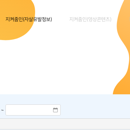
지켜줌인(자살유발정보)
지켜줌인(영상콘텐츠)
~