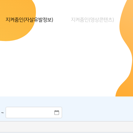
지켜줌인(자살유발정보)
지켜줌인(영상콘텐츠)
~