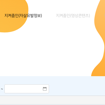
지켜줌인(자살유발정보)
지켜줌인(영상콘텐츠)
~