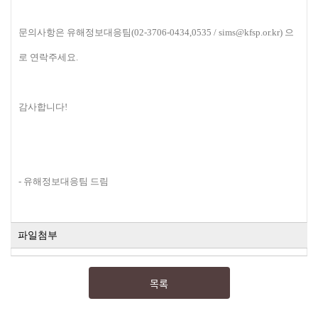
문의사항은 유해정보대응팀(
02-3706-0434,0535 /
sims@kfsp.or.kr)
으
로 연락주세요.
감사합니다!
- 유해정보대응팀 드림
파일첨부
목록