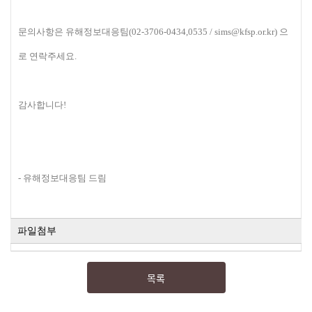
문의사항은 유해정보대응팀(
02-3706-0434,0535 /
sims@kfsp.or.kr)
으
로 연락주세요.
감사합니다!
- 유해정보대응팀 드림
파일첨부
목록