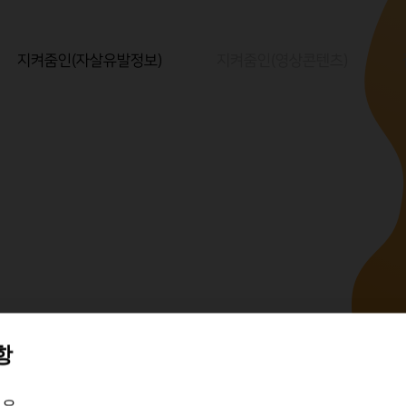
지켜줌인(자살유발정보)
지켜줌인(영상콘텐츠)
항
 수정요청
요.